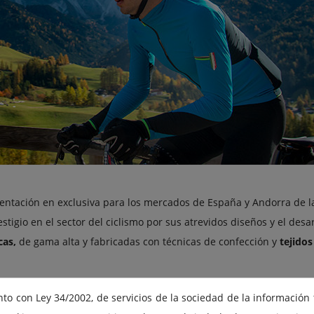
entación en exclusiva para los mercados de España y Andorra de l
estigio en el sector del ciclismo por sus atrevidos diseños y el desa
cas,
de gama alta y fabricadas con técnicas de confección y
tejidos
perto en la producción de ropa ciclista que tras una dilatada carr
to con Ley 34/2002, de servicios de la sociedad de la información
amo
enfocó los productos
Q36.5 pensando siempre en el ciclista
, c