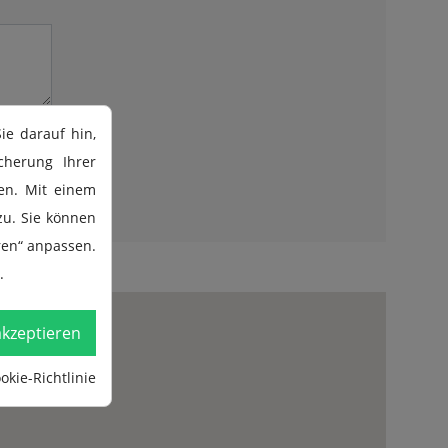
ie darauf hin,
timme
herung Ihrer
en. Mit einem
zu. Sie können
ren“ anpassen.
.
akzeptieren
kie-Richtlinie