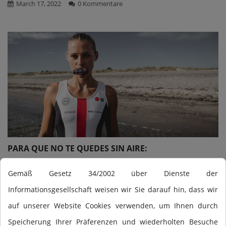
March 17, 2022
0 Kommentare
PARA QUE NO TE QUEDES SIN AIRE:
Gemäß Gesetz 34/2002 über Dienste der
Mehr lesen
Informationsgesellschaft weisen wir Sie darauf hin, dass wir
October 19, 2021
0 Kommentare
auf unserer Website Cookies verwenden, um Ihnen durch
Speicherung Ihrer Präferenzen und wiederholten Besuche