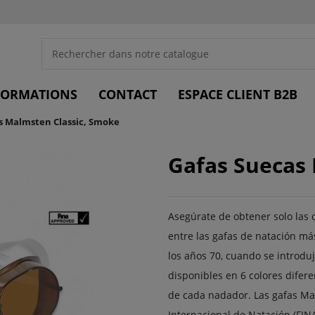
FORMATIONS
CONTACT
ESPACE CLIENT B2B
s Malmsten Classic, Smoke
Gafas Suecas
Asegúrate de obtener solo las 
entre las gafas de natación m
los años 70, cuando se introdu
disponibles en 6 colores difer
de cada nadador. Las gafas Mal
Internacional de Natación (FINA