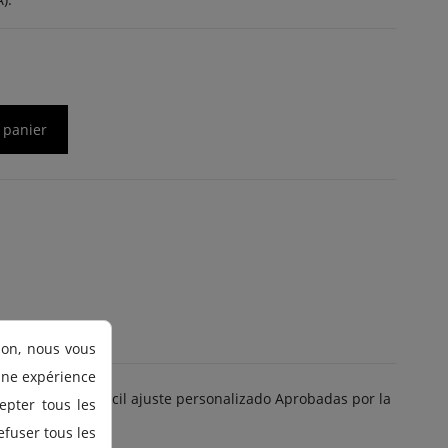
 panier
ion, nous vous
 une expérience
omas de latex Fácil ajuste personalizado Aprobadas por la
epter tous les
efuser tous les