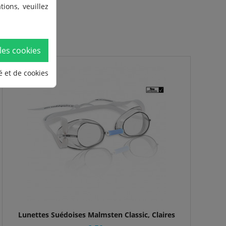
ions, veuillez
les cookies
é et de cookies
Lunettes Suédoises Malmsten Classic, Claires