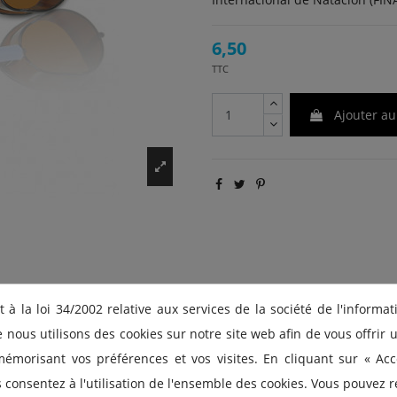
6,50
TTC
Ajouter au
à la loi 34/2002 relative aux services de la société de l'informat
nous utilisons des cookies sur notre site web afin de vous offrir
to con protección rayos UV Puente de nariz de algodón y silicona G
émorisant vos préférences et vos visites. En cliquant sur « Acc
s consentez à l'utilisation de l'ensemble des cookies. Vous pouvez r