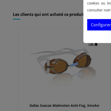
Référence
1710021.03
cookies ou le
consulter not
Les clients qui ont acheté ce produit ont égalemen
Configurer
Gafas Suecas Malmsten Anti-Fog, Smoke