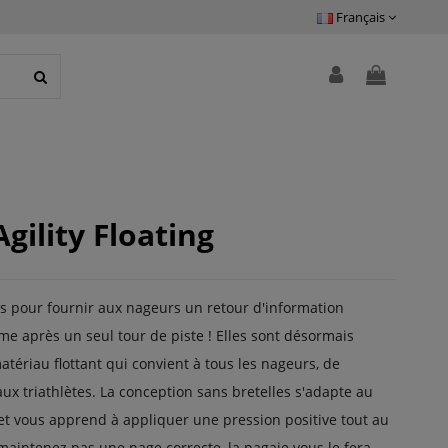
Français
Agility Floating
es pour fournir aux nageurs un retour d'information
me après un seul tour de piste ! Elles sont désormais
ériau flottant qui convient à tous les nageurs, de
aux triathlètes. La conception sans bretelles s'adapte au
et vous apprend à appliquer une pression positive tout au
 maintenez pas une nage correcte, la pagaie vous le fera