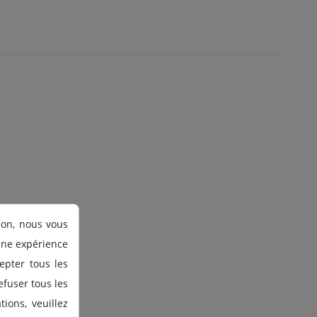
ion, nous vous
 une expérience
epter tous les
efuser tous les
ions, veuillez