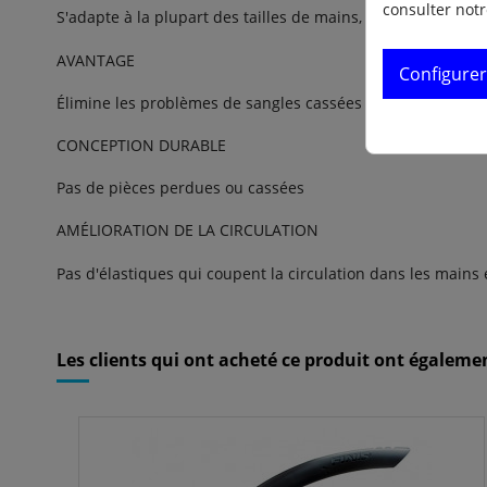
consulter not
S'adapte à la plupart des tailles de mains, y compris les ma
AVANTAGE
Configurer
Élimine les problèmes de sangles cassées ou inconfortabl
CONCEPTION DURABLE
Pas de pièces perdues ou cassées
AMÉLIORATION DE LA CIRCULATION
Pas d'élastiques qui coupent la circulation dans les mains e
Référence
1.05.129.04
ean13
616323202931
Les clients qui ont acheté ce produit ont égalemen