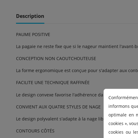
Description
PAUME POSITIVE
La pagaie ne reste fixe que si le nageur maintient l'avant-b
CONCEPTION NON CAOUTCHOUTEUSE
La forme ergonomique est conçue pour s'adapter aux conto
FACILITE UNE TECHNIQUE RAFFINÉE
Le design convexe favorise l'adhérence dans l'eau.
Conformément 
informons que 
CONVIENT AUX QUATRE STYLES DE NAGE
optimale en m
Le design polyvalent s'adapte à la nage libre, au dos, à la b
cookies », vou
CONTOURS CÔTÉS
cookies ou le