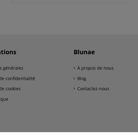
tions
Blunae
s générales
À propos de nous
de confidentialité
Blog
de cookies
Contactez-nous
ique