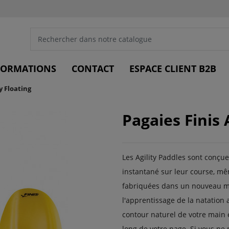
FORMATIONS
CONTACT
ESPACE CLIENT B2B
ty Floating
Pagaies Finis 
Les Agility Paddles sont conçu
instantané sur leur course, mê
fabriquées dans un nouveau mat
l'apprentissage de la natation 
contour naturel de votre main 
long de votre nage. Si vous ne