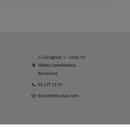
C/ Zaragoza, 1 - Local 10
08860 Castelldefels,
Barcelona
93 277 72 57
blunae@blunae.com