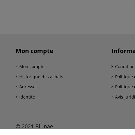
Mon compte
Informa
Mon compte
Condition
Historique des achats
Politique 
Adresses
Politique 
Identité
Avis jurid
© 2021 Blunae