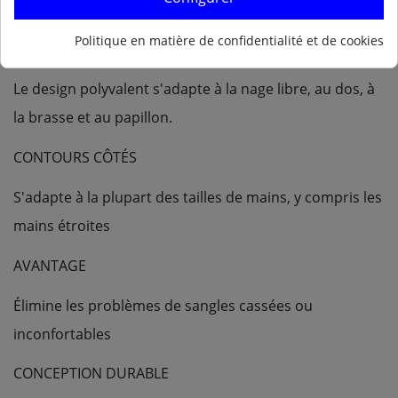
Le design convexe favorise l'adhérence dans l'eau.
Politique en matière de confidentialité et de cookies
CONVIENT AUX QUATRE STYLES DE NAGE
Le design polyvalent s'adapte à la nage libre, au dos, à
la brasse et au papillon.
CONTOURS CÔTÉS
S'adapte à la plupart des tailles de mains, y compris les
mains étroites
AVANTAGE
Élimine les problèmes de sangles cassées ou
inconfortables
CONCEPTION DURABLE