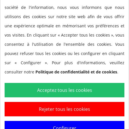
société de l'information, nous vous informons que nous
utilisons des cookies sur notre site web afin de vous offrir
Description
une expérience optimale en mémorisant vos préférences et
vos visites. En cliquant sur « Accepter tous les cookies », vous
consentez à l'utilisation de l'ensemble des cookies. Vous
PAUME POSITIVE
pouvez refuser tous les cookies ou les configurer en cliquant
La pagaie ne reste fixe que si le nageur maintient
sur « Configurer ». Pour plus d'informations, veuillez
l'avant-bras dans une position verticale élevée.
consulter notre
Politique de confidentialité et de cookies
.
CONCEPTION NON CAOUTCHOUTEUSE
Acceptez tous les cookies
La forme ergonomique est conçue pour s'adapter aux
contours naturels de la main.
Rejeter tous les cookies
FACILITE UNE TECHNIQUE RAFFINÉE
Configurer