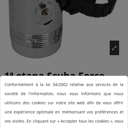
1ª etapa Scuba Force
Black Devil SM
Conformément à la loi 34/2002 relative aux services de la
société de l'information, nous vous informons que nous
(Sidemount)
utilisons des cookies sur notre site web afin de vous offrir
une expérience optimale en mémorisant vos préférences et
vos visites. En cliquant sur « Accepter tous les cookies », vous
1. Stage Black Devil SM