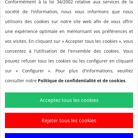
Devil Tec 2 x 2ª etapa
Conformément à la loi 34/2002 relative aux services de la
Scuba Force Black Devil
société de l'information, nous vous informons que nous
utilisons des cookies sur notre site web afin de vous offrir
1 x lati
une expérience optimale en mémorisant vos préférences et
vos visites. En cliquant sur « Accepter tous les cookies », vous
consentez à l'utilisation de l'ensemble des cookies. Vous
Twin Tec Set (Double Tank) 2 x Black Devil TEC 1st
pouvez refuser tous les cookies ou les configurer en cliquant
Stage, 2 x Black Devil 2nd Stage, 1 x Scubaflex 210 cm
sur « Configurer ». Pour plus d'informations, veuillez
LP, 1 x Scubaflex 56 cm LP, 1 x Scubaforce SPG 300 , 1 x
consulter notre
Politique de confidentialité et de cookies
.
Miflex 56 cm HP, 2 x Bolt Snap 90mm, 1 x Necklace, 1 x
Regulator Bag
Acceptez tous les cookies
Rejeter tous les cookies