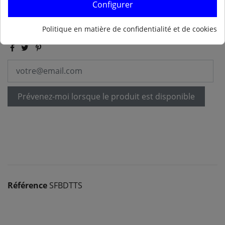
Ajouter au panier
Configurer
Politique en matière de confidentialité et de cookies
Prévenez-moi lorsque le produit est disponible
Référence
SFBDTTS